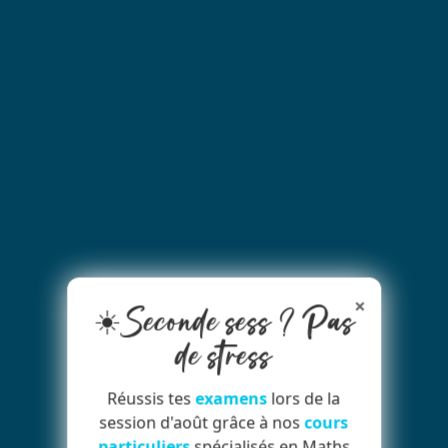
×
☀️Seconde sess ? Pas
de stress
Réussis tes
examens
lors de la
session d'août grâce à nos
cours
particuliers
spécialisés en Maths