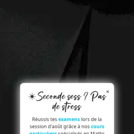
×
☀️Seconde sess ? Pas
de stress
Réussis tes
examens
lors de la
session d'août grâce à nos
cours
particuliers
spécialisés en Maths