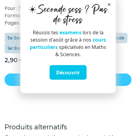
×
☀️Seconde sess ? Pas
Pour : 5-6e Secondaires & 1e Bachelier 🎓
Format : PDF
de stress
Pages : 8 (Théorie)
Réussis tes
examens
lors de la
5e Secondaire / Première
6e Secondaire / Terminale
session d'août grâce à nos
cours
particuliers
spécialisés en Maths
1er Bachelier / Licence 1
& Sciences.
2,90
€
Découvrir
Ajouter au panier
Produits alternatifs