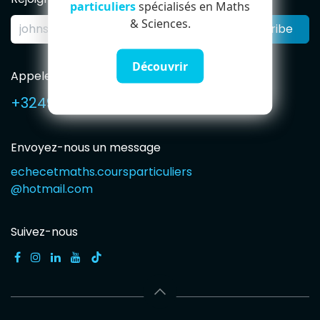
particuliers
spécialisés en Maths
& Sciences.
Subscribe
Découvrir
Appelez-nous
+32491594765
Envoyez-nous un message
echecetmaths.coursparticuliers
@hotmail.com
Suivez-nous