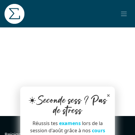
Se rendre au contenu
×
☀️Seconde sess ? Pas
de stress
Réussis tes
examens
lors de la
session d'août grâce à nos
cours
Rejoignez notre Newsletter