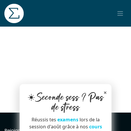
Se rendre au contenu
×
☀️Seconde sess ? Pas
de stress
Réussis tes
examens
lors de la
session d'août grâce à nos
cours
Rejoignez notre Newsletter