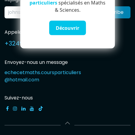
particuliers
spécialisés en Maths
& Sciences.
Subscribe
Découvrir
Appelez-nous
+32491594765
Envoyez-nous un message
echecetmaths.coursparticuliers
@hotmail.com
Suivez-nous