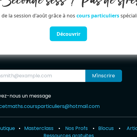
️Seconde sess ? Pas de stre
 de la session d'août grâce à nos
cours particuliers
spécial
Découvrir
M'inscrire
yez-nous un message
cetmaths.courspar​
ticuliers@hotmail.com
utique
•
Masterclass
•
Nos Profs
•
Blocus
•
Arti
Ressources gratuites