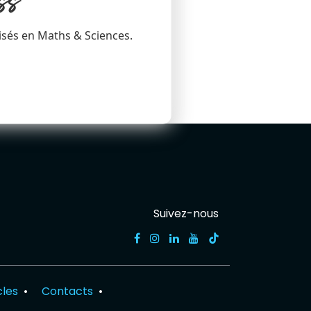
ss
isés en Maths & Sciences.
Suivez-nous
cles
•
Contacts
•