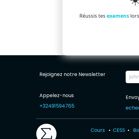
☀
Réussis tes
examens
lors
Rejoignez notre Newsletter
Appelez-nous
Envo
+32491594765
eche
Cours
•
CESS
•
Bo