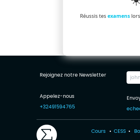
☀
Réussis tes
examens
lors
Rejoignez notre Newsletter
Appelez-nous
Envo
+32491594765
eche
Cours
•
CESS
•
Bo