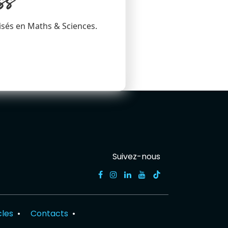
ss
isés en Maths & Sciences.
Suivez-nous
cles
•
Contacts
•