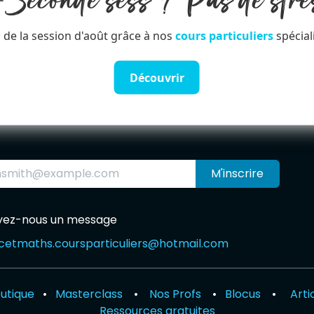
️Seconde sess ? Pas de stre
 de la session d'août grâce à nos
cours particuliers
spécial
Découvrir
M'inscrire
yez-nous un message
cetmaths.courspar​
ticuliers@hotmail.com
utique
•
Masterclass
•
Nos Profs
•
Blocus
•
Arti
Ressources gratuites