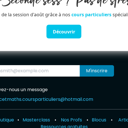
️Seconde sess ? Pas de stre
 de la session d'août grâce à nos
cours particuliers
spécial
Découvrir
M'inscrire
yez-nous un message
cetmaths.courspar​
ticuliers@hotmail.com
utique
•
Masterclass
•
Nos Profs
•
Blocus
•
Arti
Ressources gratuites