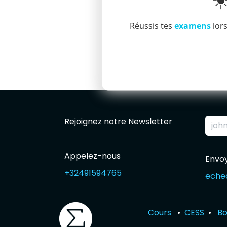
☀
Réussis tes
examens
lors
Rejoignez notre Newsletter
Appelez-nous
Envo
+32491594765
eche
Cours
•
CESS
•
Bo