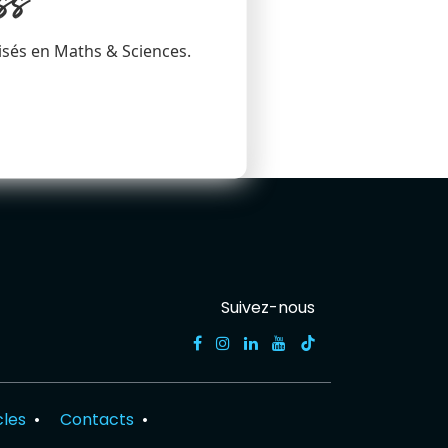
ss
isés en Maths & Sciences.
Suivez-nous
cles
•
Contacts
•