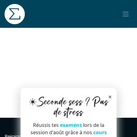
Se rendre au contenu
×
☀️Seconde sess ? Pas
de stress
Réussis tes
examens
lors de la
session d'août grâce à nos
cours
Rejoignez notre Newsletter