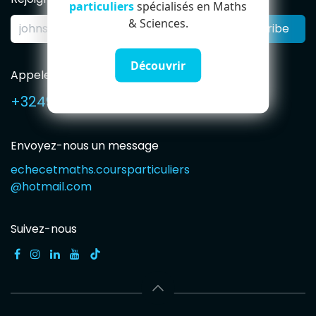
particuliers
spécialisés en Maths
& Sciences.
Subscribe
Découvrir
Appelez-nous
+32491594765
Envoyez-nous un message
echecetmaths.coursparticuliers
@hotmail.com
Suivez-nous