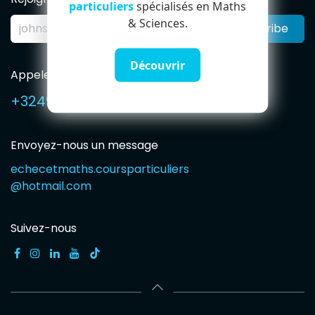
particuliers
spécialisés en Maths
& Sciences.
Subscribe
Découvrir
Appelez-nous
+32491594765
Envoyez-nous un message
echecetmaths.coursparticuliers
@hotmail.com
Suivez-nous