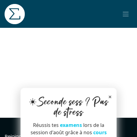
Se rendre au contenu
×
☀️Seconde sess ? Pas
de stress
Réussis tes
examens
lors de la
session d'août grâce à nos
cours
Rejoignez notre Newsletter