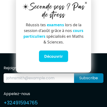
×
☀️Seconde sess ? Pas
de stress
Réussis tes
examens
lors de la
S'inscrire
session d'août grâce à nos
cours
particuliers
spécialisés en Maths
Vous avez déjà un compte ?
& Sciences.
Découvrir
Rejoignez notre Newsletter
Subscribe
Appelez-nous
+32491594765