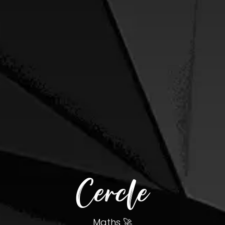
Cercle
Maths 🚀