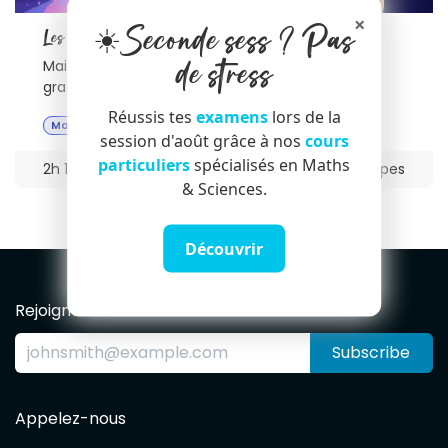
×
☀️Seconde sess ? Pas
Les Bases en maths
de stress
Maitrisez les bases en mathématiques
gratuitement !
Réussis tes
examens
lors de la
Maths
🌱Basique
session d'août grâce à nos
cours
particuliers
spécialisés en Maths
2h 12min
15 étapes
& Sciences.
Découvrir
Rejoignez notre Newsletter
Subscribe
Appelez-nous