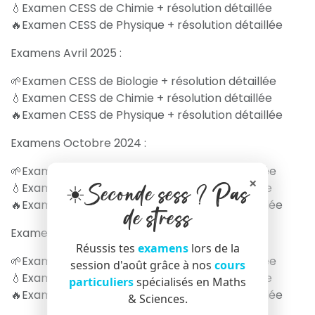
💧Examen CESS de Chimie + résolution détaillée
🔥Examen CESS de Physique + résolution détaillée
Examens Avril 2025 :
🌱Examen CESS de Biologie + résolution détaillée
💧Examen CESS de Chimie + résolution détaillée
🔥Examen CESS de Physique + résolution détaillée
Examens Octobre 2024 :
🌱Examen CESS de Biologie + résolution détaillée
×
☀️Seconde sess ? Pas
💧Examen CESS de Chimie + résolution détaillée
🔥Examen CESS de Physique + résolution détaillée
de stress
Examens Février 2024 :
Réussis tes
examens
lors de la
🌱Examen CESS de Biologie + résolution détaillée
session d'août grâce à nos
cours
💧Examen CESS de Chimie + résolution détaillée
particuliers
spécialisés en Maths
🔥Examen CESS de Physique + résolution détaillée
& Sciences.