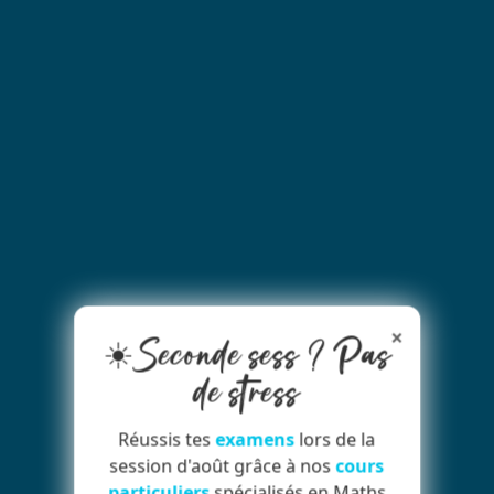
×
☀️Seconde sess ? Pas
de stress
Réussis tes
examens
lors de la
session d'août grâce à nos
cours
particuliers
spécialisés en Maths