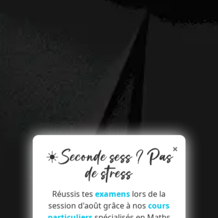
×
☀️Seconde sess ? Pas
de stress
Réussis tes
examens
lors de la
session d'août grâce à nos
cours
particuliers
spécialisés en Maths