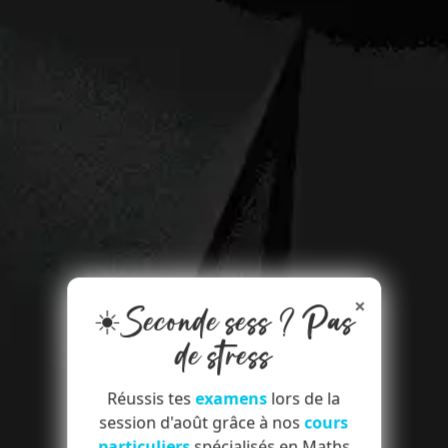
×
☀️Seconde sess ? Pas
de stress
Réussis tes
examens
lors de la
session d'août grâce à nos
cours
particuliers
spécialisés en Maths