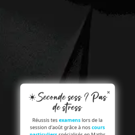
×
☀️Seconde sess ? Pas
de stress
Réussis tes
examens
lors de la
session d'août grâce à nos
cours
particuliers
spécialisés en Maths