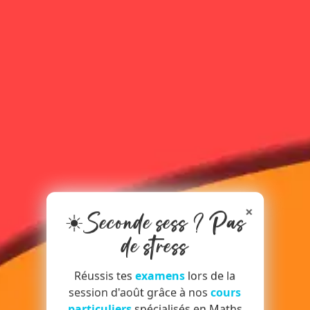
×
☀️Seconde sess ? Pas
de stress
Réussis tes
examens
lors de la
session d'août grâce à nos
cours
particuliers
spécialisés en Maths