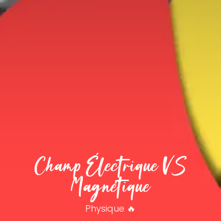
Champ Électrique VS
Magnétique
Physique 🔥