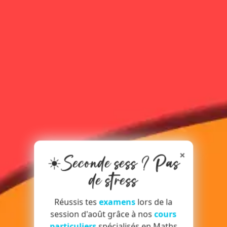
×
☀️Seconde sess ? Pas
de stress
Réussis tes
examens
lors de la
session d'août grâce à nos
cours
particuliers
spécialisés en Maths