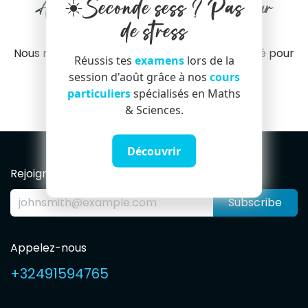
☀️Seconde sess ? Pas
Aucun événement n'est planifié pour
l'instant
de stress
Nous n'avons trouvé aucun événement planifié pour
Réussis tes
examens
lors de la
l'instant.
session d'août grâce à nos
cours
particuliers
spécialisés en Maths
& Sciences.
Découvrir
Rejoignez notre Newsletter
Subscribe
Appelez-nous
+32491594765