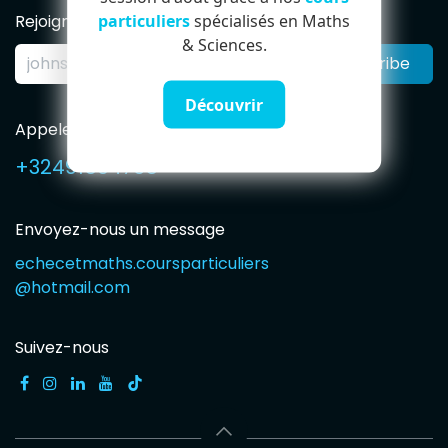
particuliers
spécialisés en Maths
Rejoignez notre Newsletter
& Sciences.
Subscribe
Découvrir
Appelez-nous
+32491594765
Envoyez-nous un message
echecetmaths.coursparticuliers
@hotmail.com
Suivez-nous