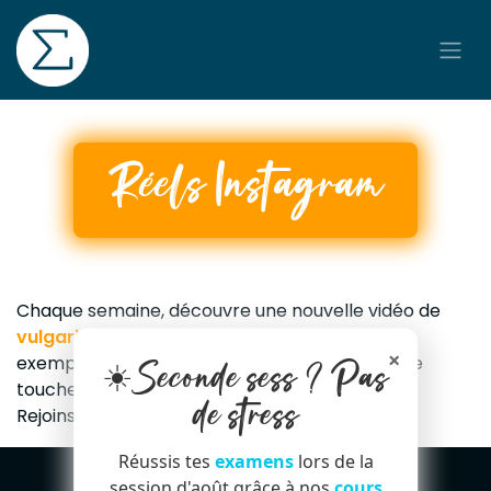
Se rendre au contenu
Réels Instagram
Chaque semaine, découvre une nouvelle vidéo de
vulgarisation scientifique
illustrée par des
×
exemples de la vie de tous les jours et avec une
☀️Seconde sess ? Pas
touche d'humour !
de stress
Rejoins-nous sur instagram ✌️
Réussis tes
examens
lors de la
session d'août grâce à nos
cours